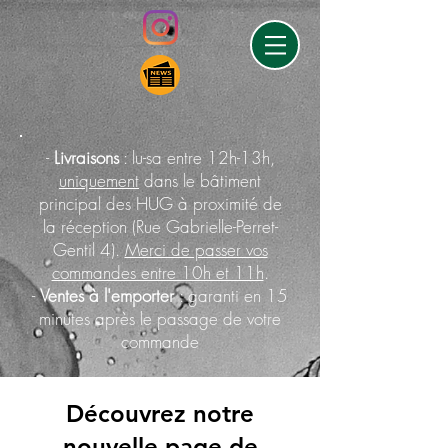
-
Livraisons
: lu-sa entre 12h-13h,
uniquement
dans le bâtiment
principal des HUG à proximité de
la réception (Rue Gabrielle-Perret-
Gentil 4).
Merci de passer vos
commandes entre 10h et 11h
.
-
Ventes à l'
emporter
: garanti en 15
minutes après le passage de votre
commande
Découvrez notre
nouvelle page de