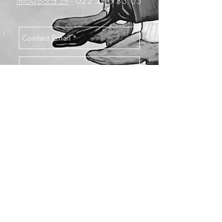
info@boca.ch
-
022 346 33 05
Send
Horaire d'ouverture
Lu-Ve 17h - 22h
Samedi et Dimanche
fermé