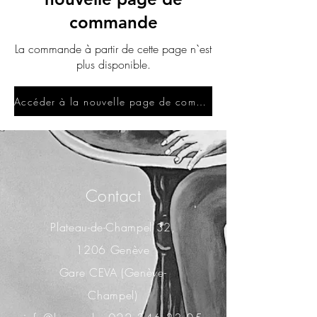
commande
La commande à partir de cette page n`est
plus disponible.
Accéder à la nouvelle page de commande
Contact
Plateau-de-Champel 32,
1206 Genève
Gare CEVA (Genève-
Champel)